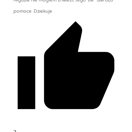
Nigdzie nie moglem znalezc tego”be” Bardzo
pomoce .Dziekuje