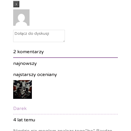
d
l
y
2
komentarzy
najnowszy
najstarszy
oceniany
Darek
4 lat temu