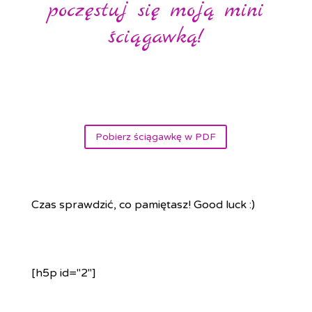
poczęstuj się moją mini
ściągawką!
Pobierz ściągawkę w PDF
Czas sprawdzić, co pamiętasz! Good luck :)
[h5p id="2"]