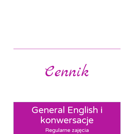
znajomością struktur leksykalno-
gramatycznych,
poszerzysz swój zasób
słownictwa
, a także zajmiemy się
wszystkimi
sprawnościami językowymi
– słuchaniem,
mówieniem, czytaniem i pisaniem.
Cennik
General English i
konwersacje
Regularne zajęcia