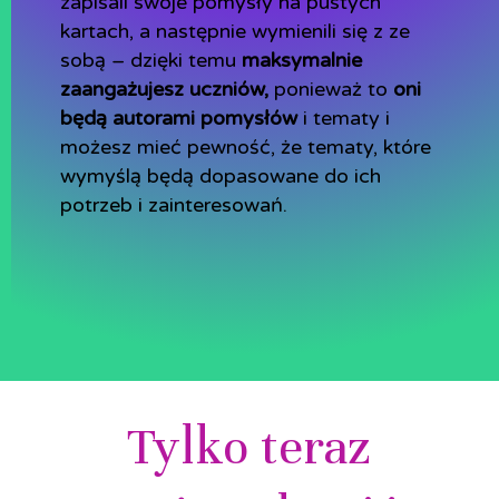
zapisali swoje pomysły na pustych
kartach, a następnie wymienili się z ze
sobą – dzięki temu
maksymalnie
zaangażujesz uczniów,
ponieważ to
oni
będą autorami pomysłów
i tematy i
możesz mieć pewność, że tematy, które
wymyślą będą dopasowane do ich
potrzeb i zainteresowań.
Tylko teraz